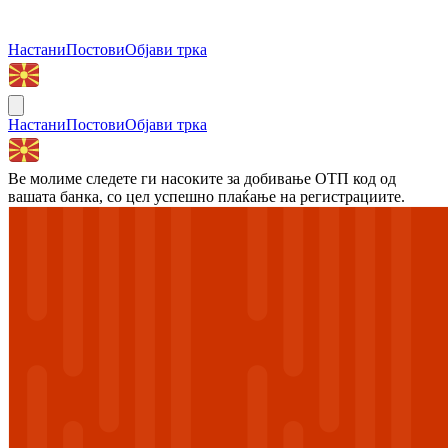
Настани
Постови
Објави трка
Настани
Постови
Објави трка
Ве молиме следете ги насоките за добивање ОТП код од
вашата банка, со цел успешно плаќање на регистрациите.