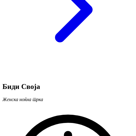
Биди Своја
Женска ноќна трка