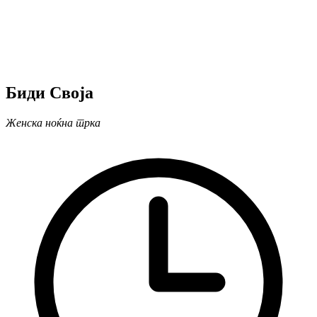
Биди Своја
Женска ноќна трка